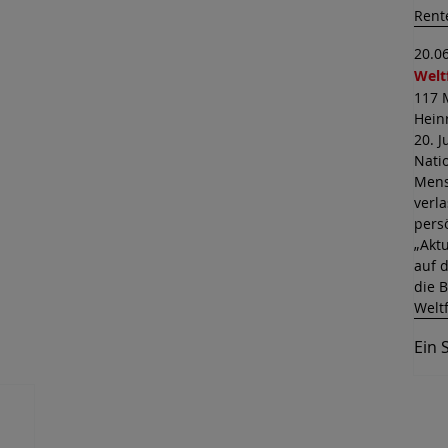
Rent
20.0
Welt
117 
Hein
20. J
Nati
Mens
verl
pers
„Akt
auf d
die 
Weltf
Ein 