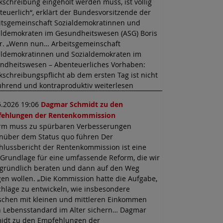
kschreibung eingeholt werden muss, ist völlig
teuerlich“, erklärt der Bundesvorsitzende der
itsgemeinschaft Sozialdemokratinnen und
aldemokraten im Gesundheitswesen (ASG) Boris
er. „Wenn nun… Arbeitsgemeinschaft
aldemokratinnen und Sozialdemokraten im
ndheitswesen – Abenteuerliches Vorhaben:
kschreibungspflicht ab dem ersten Tag ist nicht
führend und kontraproduktiv weiterlesen
6.2026 19:06
Dagmar Schmidt zu den
ehlungen der Rentenkommission
rm muss zu spürbaren Verbesserungen
nüber dem Status quo führen Der
hlussbericht der Rentenkommission ist eine
 Grundlage für eine umfassende Reform, die wir
t gründlich beraten und dann auf den Weg
gen wollen. „Die Kommission hatte die Aufgabe,
chläge zu entwickeln, wie insbesondere
chen mit kleinen und mittleren Einkommen
n Lebensstandard im Alter sichern… Dagmar
idt zu den Empfehlungen der