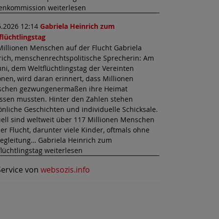
enkommission weiterlesen
6.2026 12:14
Gabriela Heinrich zum
flüchtlingstag
Millionen Menschen auf der Flucht Gabriela
rich, menschenrechtspolitische Sprecherin: Am
uni, dem Weltflüchtlingstag der Vereinten
onen, wird daran erinnert, dass Millionen
chen gezwungenermaßen ihre Heimat
assen mussten. Hinter den Zahlen stehen
önliche Geschichten und individuelle Schicksale.
uell sind weltweit über 117 Millionen Menschen
er Flucht, darunter viele Kinder, oftmals ohne
Begleitung… Gabriela Heinrich zum
lüchtlingstag weiterlesen
Service von
websozis.info