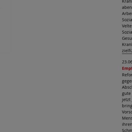
Kran
aben
r
Arbe
Sozi
Velt
Sozi
Gesu
Kran
ziel
23.0
Empf
Refo
gege
Absc
gute
jetz
brin
Vors
Mens
ihre
Schm